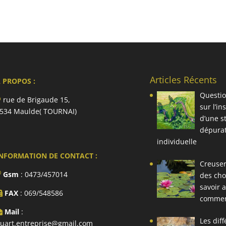
Articles Récents
 PROPOS :
Questio
rue de Brigaude 15,
sur l’in
534 Maulde( TOURNAI)
d’une s
dépura
individuelle
NFORMATION DE CONTACT :
Creuser
Gsm
: 0473/457014
des cho
savoir 
FAX
: 069/548586
comme
Mail
:
Les dif
uart.entreprise@gmail.com