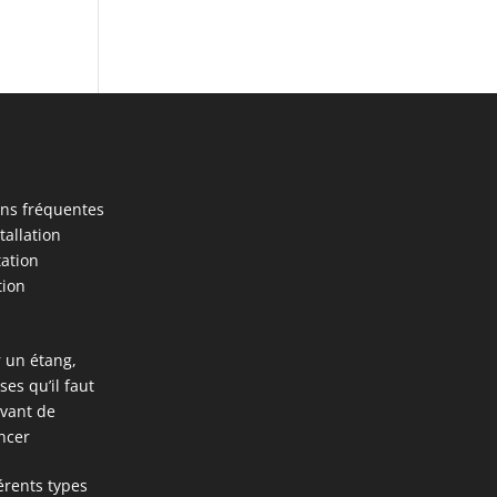
ns fréquentes
stallation
tation
tion
 un étang,
ses qu’il faut
avant de
ncer
férents types