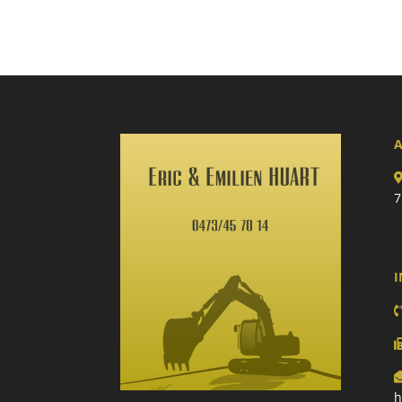
A
7
I
h