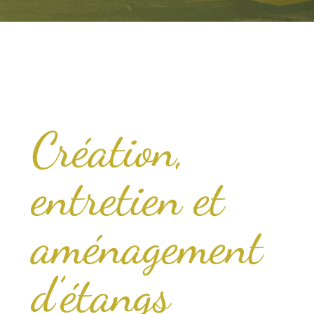
Création,
entretien et
aménagement
d’étangs