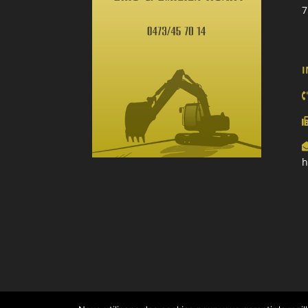
7
I
h