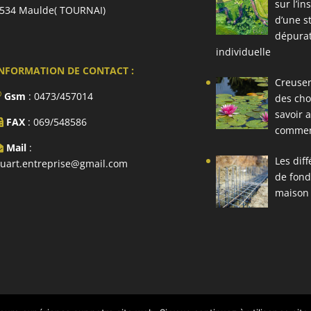
sur l’in
534 Maulde( TOURNAI)
d’une s
dépura
individuelle
NFORMATION DE CONTACT :
Creuser
Gsm
: 0473/457014
des cho
savoir 
FAX
: 069/548586
comme
Mail
:
Les dif
uart.entreprise@gmail.com
de fond
maison