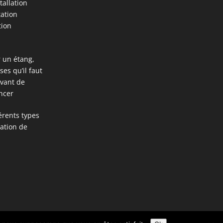
stallation
tation
tion
 un étang,
ses qu’il faut
avant de
ncer
férents types
ation de