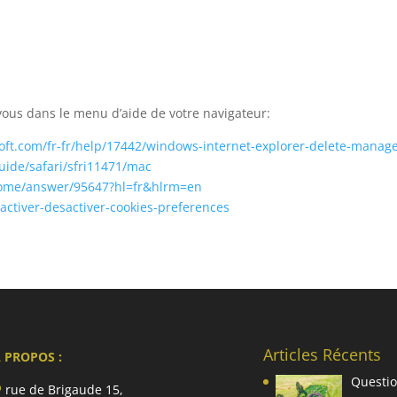
-vous dans le menu d’aide de votre navigateur:
soft.com/fr-fr/help/17442/windows-internet-explorer-delete-manag
uide/safari/sfri11471/mac
hrome/answer/95647?hl=fr&hlrm=en
/activer-desactiver-cookies-preferences
Articles Récents
 PROPOS :
Questio
rue de Brigaude 15,