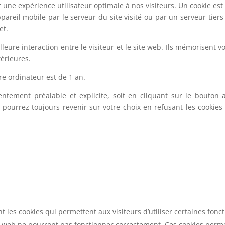
ir une expérience utilisateur optimale à nos visiteurs. Un cookie est
reil mobile par le serveur du site visité ou par un serveur tiers (r
et.
ure interaction entre le visiteur et le site web. Ils mémorisent vos
térieures.
e ordinateur est de 1 an.
nsentement préalable et explicite, soit en cliquant sur le bouton
us pourrez toujours revenir sur votre choix en refusant les cookie
t les cookies qui permettent aux visiteurs d’utiliser certaines foncti
te web ne pourront pas fonctionner correctement. Ces cookies perme