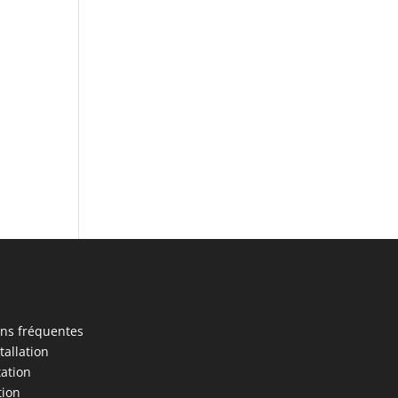
ns fréquentes
stallation
tation
tion