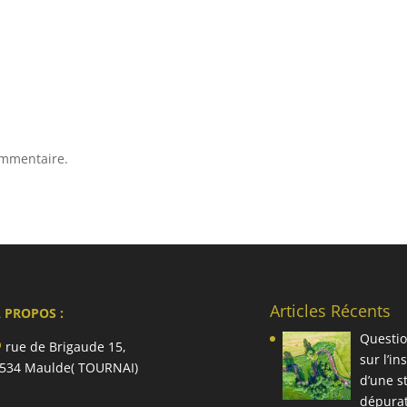
ommentaire.
Articles Récents
 PROPOS :
Questio
rue de Brigaude 15,
sur l’in
534 Maulde( TOURNAI)
d’une s
dépura