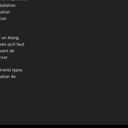
stallation
tation
tion
 un étang,
ses qu’il faut
avant de
ncer
férents types
ation de