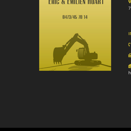
7
I
h