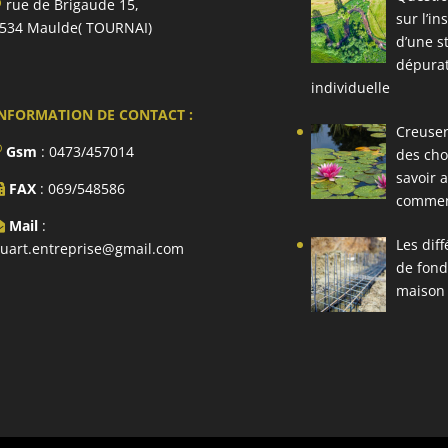
rue de Brigaude 15,
sur l’in
534 Maulde( TOURNAI)
d’une s
dépura
individuelle
NFORMATION DE CONTACT :
Creuser
Gsm
: 0473/457014
des cho
savoir 
FAX
: 069/548586
comme
Mail
:
Les dif
uart.entreprise@gmail.com
de fond
maison